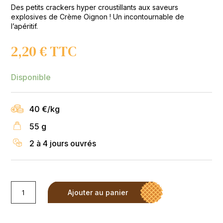
Des petits crackers hyper croustillants aux saveurs
explosives de Crème Oignon ! Un incontournable de
l’apéritif.
2,20
€
TTC
Disponible
40 €/kg
55 g
2 à 4 jours ouvrés
quantité
Ajouter au panier
de
LoopizCrème
Oignon