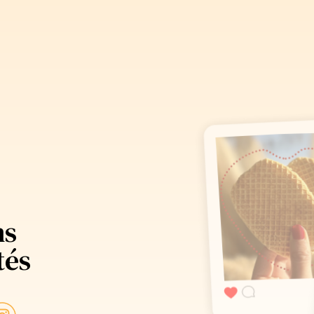
ns
tés