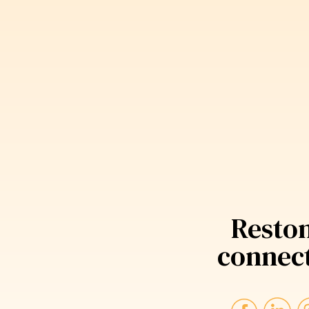
Resto
connec