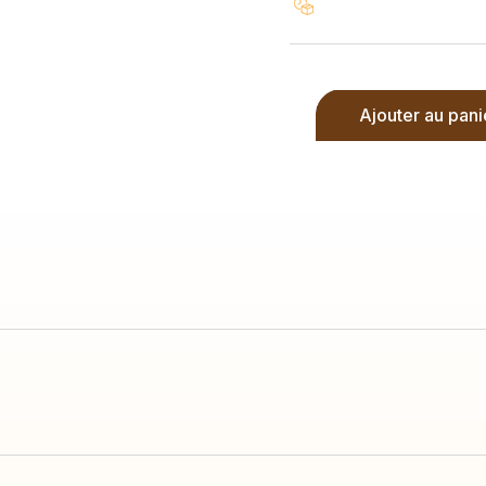
Ajouter au pani
quantité
de
Produit
surprise
offert